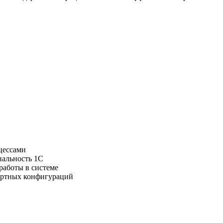
цессами
нальность 1С
работы в системе
артных конфигураций