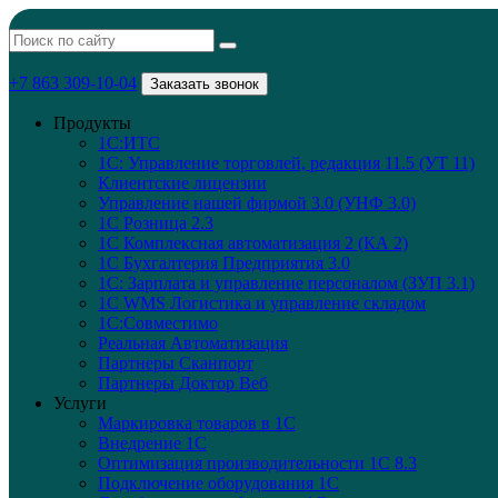
+7 863 309-10-04
Заказать звонок
Продукты
1С:ИТС
1С: Управление торговлей, редакция 11.5 (УТ 11)
Клиентские лицензии
Управление нашей фирмой 3.0 (УНФ 3.0)
1С Розница 2.3
1С Комплексная автоматизация 2 (КА 2)
1С Бухгалтерия Предприятия 3.0
1С: Зарплата и управление персоналом (ЗУП 3.1)
1С WMS Логистика и управление складом
1С:Совместимо
Реальная Автоматизация
Партнеры Сканпорт
Партнеры Доктор Веб
Услуги
Маркировка товаров в 1С
Внедрение 1C
Оптимизация производительности 1С 8.3
Подключение оборудования 1С